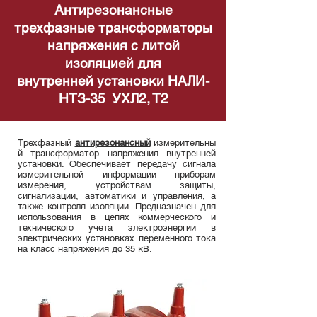
А
нтирезонан
сные
трехфазные трансформаторы
напряжения с литой
изоляцией для
внут
ренней устан
овки
НАЛИ-
НТЗ-35 УХЛ2, Т2
Трехфазный
антирезонансный
измерительны
й трансформатор напряжения внутренней
установки. Обеспечивает передачу сигнала
измерительной информации приборам
измерения, устройствам защиты,
сигнализации, автоматики и управления, а
также контроля изоляции. Предназначен для
использования в цепях коммерческого и
технического учета электроэнергии в
электрических установках переменного тока
на класс напряжения до 35 кВ.