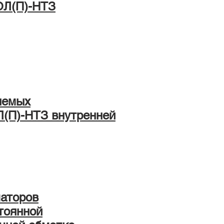
ОЛ(П)-НТЗ
яемых
(П)-НТЗ внутренней
маторов
тоянной