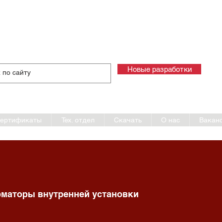
а и производство измерительных трансформаторов тока и
ский трансформаторный за
г
Новые разработки
+7
+7
ертификаты
Тех. отдел
Скачать
О нас
Вакан
маторы внутренней установки