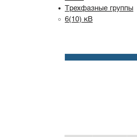
Трехфазные группы​
6(10)
кВ