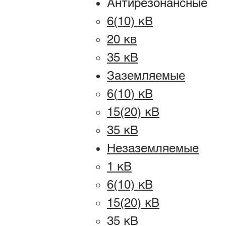
Антирезонансные
6(10) кВ
2
0 кв
35 кВ
Заземляемые
6(
10
) к
В
15(20) кВ
35 кВ
Незаземл
я
емые
1
кВ
6(10)
кВ
15(20) кВ
35
кВ