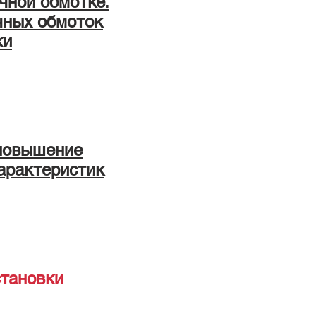
чной обмотке.
чных обмоток
ки
повышение
арактеристик
тановки