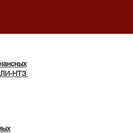
онансных
АЛИ-НТЗ
мых