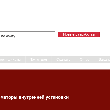
а и производство измерительных трансформаторов тока и
ский трансформаторный за
г
Новые разработки
+7
+7
ертификаты
Тех. отдел
Скачать
О нас
Вакан
маторы внутренней установки