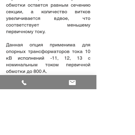
обмотки остается равным сечению
секции, а количество витков
увеличивается вдвое, что
соответствует меньшему
первичному току.
Данная опция применима для
опорных трансформаторов тока 10
кВ исполнений -11, 12, 13 с
номинальным током первичной
обмотки до 800 А.
Параметры вторичных обмоток при
данном способе переключения:
класс точности, номинальная
вторичная нагрузка, коэффициент
безопасности приборов или
предельная кратность остаются без
изменений.