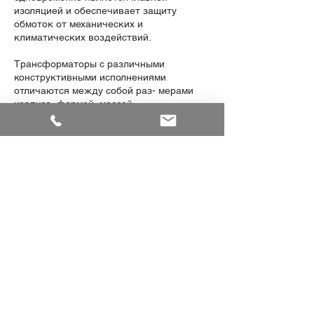
изоляцией и обеспечивает защиту
обмоток от механических и
климатических воздействий.
Трансформаторы с различными
конструктивными исполнениями
отличаются между собой раз- мерами
корпуса, формой, массой,
расположением и видом контактных
выводов первичной об- мотки. Выводы
первичной обмотки расположены на
боковых поверхностях
трансформаторов.
Вторичные обмотки размещены
каждая на своем магнитопроводе.
Выводы вторичных обмоток
расположены на нижней части фланца
трансформатора и имеют следующие
варианты исполнений:
- А — параллельно установочной
поверхности;
- В — перпендикулярно установочной